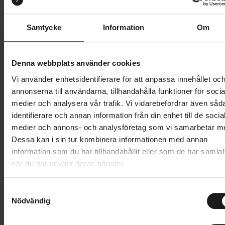
Samtycke
Information
Om
Butik och hämtningstid
Välj
1 299 kr
Denna webbplats använder cookies
Vi använder enhetsidentifierare för att anpassa innehållet oc
Lägg i varukorg
annonserna till användarna, tillhandahålla funktioner för socia
medier och analysera vår trafik. Vi vidarebefordrar även såd
1 års öppet köp
1 års fri service
identifierare och annan information från din enhet till de socia
Hämta i butik
medier och annons- och analysföretag som vi samarbetar m
Dessa kan i sin tur kombinera informationen med annan
information som du har tillhandahållit eller som de har samlat
när du har använt deras tjänster.
Produktinformation
S
Solglasögonen Tachi RIG Reflect har ärvt många av
Nödvändig
a
Tekniska specifikationer
de bästa och mest exklusiva funktionerna från Sweet
m
Protections Sport Performance-solglasögon, men har