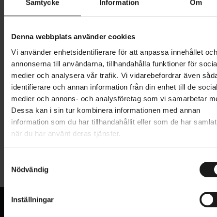
XL
Samtycke
Information
Om
Denna webbplats använder cookies
240 kr
799 kr
Vi använder enhetsidentifierare för att anpassa innehållet oc
Prishistorik
annonserna till användarna, tillhandahålla funktioner för socia
Lägg i varukorg
medier och analysera vår trafik. Vi vidarebefordrar även såd
identifierare och annan information från din enhet till de socia
medier och annons- och analysföretag som vi samarbetar m
Dessa kan i sin tur kombinera informationen med annan
Produktinformation
information som du har tillhandahållit eller som de har samlat
när du har använt deras tjänster.
Ett bra par armbågsskydd måste vara bekväma även
Tekniska specifikationer
under dynamiska rörelser. Armbågsskydden Summit
S
från Pearl Izumi erbjuder CE-certifierat skydd som du
Nödvändig
a
Allmänt
bekvämt kan använda hela dagen tack vare en
m
innovativ lågprofils D3O®-vaddering. Pearl Izumi har
t
VARUMÄRKE
Inställningar
Pearl Izumi
y
använt lätt Cordura®-material med 4-vägsstretch