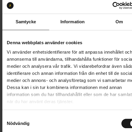
S
M
Butik och hämtningstid
Välj
Samtycke
Information
Om
49 995 kr
Denna webbplats använder cookies
Lägg i varukorg
Vi använder enhetsidentifierare för att anpassa innehållet oc
annonserna till användarna, tillhandahålla funktioner för socia
Betala med Resurs
Läs mer
medier och analysera vår trafik. Vi vidarebefordrar även såd
identifierare och annan information från din enhet till de socia
1 års öppet köp
1 års fri service
medier och annons- och analysföretag som vi samarbetar m
Hämta i butik
Dessa kan i sin tur kombinera informationen med annan
information som du har tillhandahållit eller som de har samlat
när du har använt deras tjänster.
Produktinformation
S
Scott Sub Sport eRIDE 10 Lady är en idealisk el-
Nödvändig
a
Tekniska specifikationer
hybridcykel om din pendling växlar från grus till
m