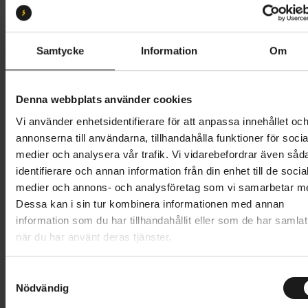
S1
S2
S3
S4
S5
Butik och hämtningstid
Välj
Samtycke
Information
Om
55 995 kr
Denna webbplats använder cookies
Lägg i varukorg
Vi använder enhetsidentifierare för att anpassa innehållet oc
annonserna till användarna, tillhandahålla funktioner för socia
Betala med Resurs
Läs mer
medier och analysera vår trafik. Vi vidarebefordrar även såd
identifierare och annan information från din enhet till de socia
1 års öppet köp
1 års fri service
medier och annons- och analysföretag som vi samarbetar m
Hämta i butik
Dessa kan i sin tur kombinera informationen med annan
information som du har tillhandahållit eller som de har samlat
när du har använt deras tjänster.
Produktinformation
S
Specialized Stumpjumper 15 Alloy är en heldämpad
Nödvändig
a
Tekniska specifikationer
stigcykel i aluminium, konstruerad för att ge en
m