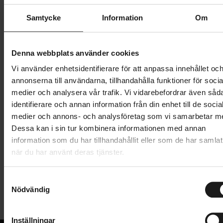
Butik och hämtningstid
Välj
Samtycke
Information
Om
349 kr
Denna webbplats använder cookies
Lägg i varukorg
Vi använder enhetsidentifierare för att anpassa innehållet oc
annonserna till användarna, tillhandahålla funktioner för socia
1 års öppet köp
1 års fri service
medier och analysera vår trafik. Vi vidarebefordrar även såd
Hämta i butik
identifierare och annan information från din enhet till de socia
medier och annons- och analysföretag som vi samarbetar m
Dessa kan i sin tur kombinera informationen med annan
information som du har tillhandahållit eller som de har samlat
Produktinformation
när du har använt deras tjänster.
Abus kättinglås Steel-O-Chain 4804C/75 är ett
S
Tekniska specifikationer
kodlås med högkvalitativa 2-komponentssiffervalsar
Nödvändig
a
som förblir läsbara även efter lång användning, till
m
Allmänt
skillnad från kodlås med tryckt färg. Koden kan
t
Inställningar