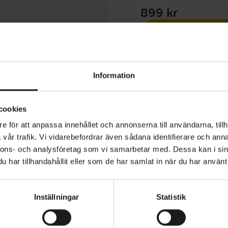
899 kr
1 års öppet köp
Information
cookies
e för att anpassa innehållet och annonserna till användarna, tillh
y 3.0 ACE LED är en praktisk barnhjälm med uppladdnin
vår trafik. Vi vidarebefordrar även sådana identifierare och anna
 Den djupa passformen och den skärmliknande framkant
nnons- och analysföretag som vi samarbetar med. Dessa kan i sin
har tillhandahållit eller som de har samlat in när du har använt 
ud ytterligare. Hjälmen kan enkelt anpassas till huvude
ngssystemet – både i bredd och höjd. Det går även att s
svans eftersom inställningsratten inte trycker på hästsva
ANVÄNDNINGSOMRÅDE
Inställningar
Statistik
Barn och junior
skomforten ökas också av ett tjockt hakskydd. ACE LE
VARUMÄRKE
om en baklampa som enkelt kan laddas via USB. Baklam
r
Abus