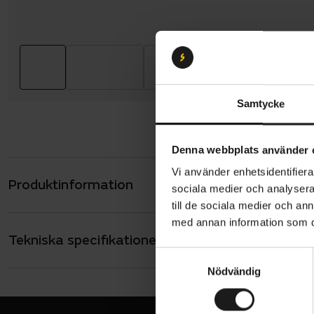
Samtycke
Denna webbplats använder 
Vi använder enhetsidentifierar
Produktinformation
Abus Smile
sociala medier och analysera 
belysning.
till de sociala medier och a
med annan information som du 
barnets huv
Tekniska specifikationer
Allmänt
med justeri
S
för en häst
ANVÄNDARE
Nödvändig
a
Barn
Användning
m
HJÄLM - TYP
har dessut
Barn och junio
t