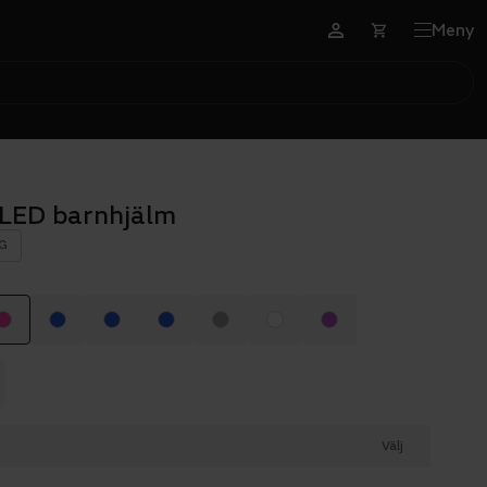
Meny
 LED barnhjälm
G
Välj