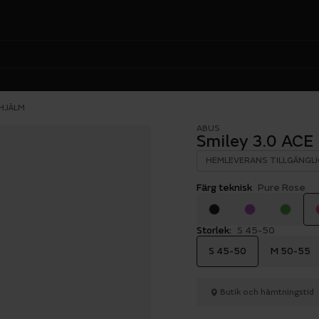
NHJÄLM
ABUS
Smiley 3.0 ACE
HEMLEVERANS TILLGÄNGLI
Färg teknisk
Pure Rose
Storlek:
S 45-50
S 45-50
M 50-55
Butik och hämtningstid