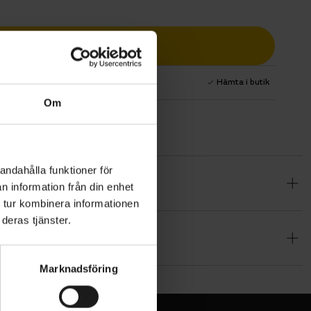
Lägg i varukorg
1 års fri service
Hämta i butik
Om
andahålla funktioner för
gsbar
n information från din enhet
en skyddar
 tur kombinera informationen
deras tjänster.
ts omkrets
kapa plats
nsen.
Marknadsföring
D-versionen
pan ökar