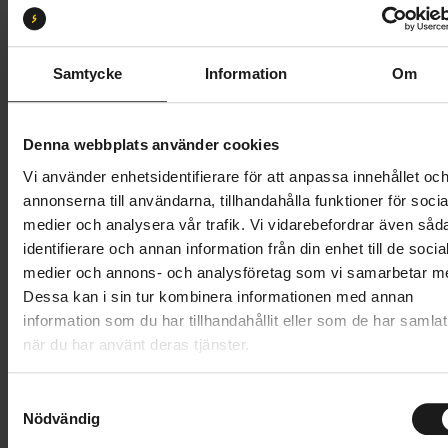
M
XS
S
Butik och hämtningstid
Välj
Samtycke
Information
Om
8 995 kr
Denna webbplats använder cookies
Lägg i varukorg
Vi använder enhetsidentifierare för att anpassa innehållet oc
annonserna till användarna, tillhandahålla funktioner för socia
Betala med Resurs
Läs mer
medier och analysera vår trafik. Vi vidarebefordrar även såd
identifierare och annan information från din enhet till de socia
1 års öppet köp
1 års fri service
medier och annons- och analysföretag som vi samarbetar m
Hämta i butik
Dessa kan i sin tur kombinera informationen med annan
information som du har tillhandahållit eller som de har samlat
när du har använt deras tjänster.
Produktinformation
S
Specialized Sirrus X 2.0 erbjuder en oöverträffad
Nödvändig
a
Tekniska specifikationer
kombination av komfort, effektivitet och smidig
m