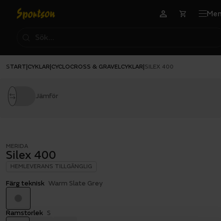
Me
START
CYKLAR
CYCLOCROSS & GRAVELCYKLAR
|
|
|
SILEX 400
Jämför
MERIDA
Silex 400
HEMLEVERANS TILLGÄNGLIG
Färg teknisk
Warm Slate Grey
Ramstorlek
S