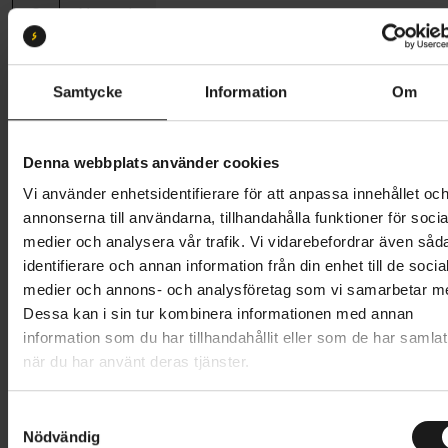
S
M
L
Butik och hämtningstid
Välj
Samtycke
Information
Om
16 796 kr
20 995 kr
Prishistorik
Denna webbplats använder cookies
Vi använder enhetsidentifierare för att anpassa innehållet oc
Lägg i varukorg
annonserna till användarna, tillhandahålla funktioner för socia
medier och analysera vår trafik. Vi vidarebefordrar även såd
Betala med Resurs
Läs mer
identifierare och annan information från din enhet till de socia
1 års öppet köp
1 års fri service
medier och annons- och analysföretag som vi samarbetar m
Hämta i butik
Dessa kan i sin tur kombinera informationen med annan
information som du har tillhandahållit eller som de har samlat
när du har använt deras tjänster.
Produktinformation
S
Nödvändig
a