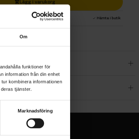
Lägg i varukorg
1 års fri service
Hämta i butik
Om
ch är
andahålla funktioner för
er Knee
n information från din enhet
 att de ger
 tur kombinera informationen
deras tjänster.
aterial
Marknadsföring
 för