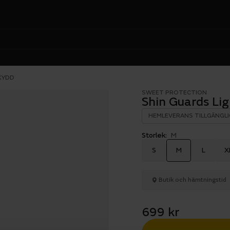
KYDD
SWEET PROTECTION
Shin Guards Li
HEMLEVERANS TILLGÄNGLI
Storlek:
M
S
M
L
X
Butik och hämtningstid
699 kr