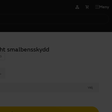
Meny
ght smalbensskydd
G
L
Välj