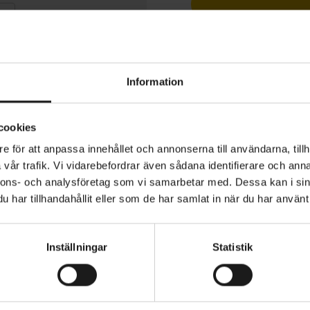
1 års öppet köp
Information
cookies
ction Shin Guards Light ger extra skydd för smalbenen o
e för att anpassa innehållet och annonserna till användarna, tillh
för att användas i kombination med Knee Guards Pro ell
vår trafik. Vi vidarebefordrar även sådana identifierare och anna
Hard Shell. Skydden ska sitta precis under knäskydden så
nnons- och analysföretag som vi samarbetar med. Dessa kan i sin
ppande skydd.
har tillhandahållit eller som de har samlat in när du har använt 
VIKT (RAM/TILLBEHÖR)
tion
94 gr
 en ökad komfort tack vare ett mjukare Visco-Elastic-m
Inställningar
Statistik
rad ventilation och perforering, samt ett lättare material
estanda.