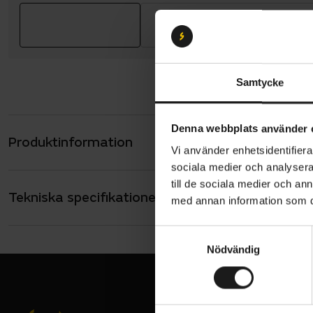
Samtycke
Denna webbplats använder 
Produktinformation
Sweet Prote
Vi använder enhetsidentifierar
utformade 
sociala medier och analysera 
Guards Pro 
till de sociala medier och a
Tekniska specifikationer
Allmänt
ett överla
med annan information som du 
VARUMÄRKE
Sweet Protec
S
Skydden har
Nödvändig
a
med förbätt
m
optimal pr
t
y