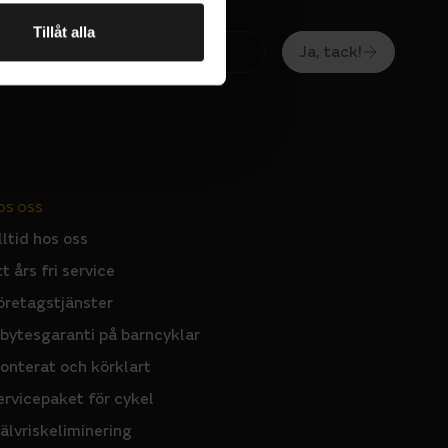
Tillåt alla
Ja, tack!
OS OSS
lltid hos oss
tt års fri service
öretagstjänster
nbytesgaranti på barncyklar
onterat och körklart
ervicepaket för cykel
jälvriskeliminering