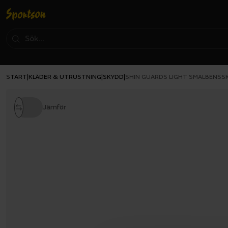
START
KLÄDER & UTRUSTNING
SKYDD
|
|
|
SHIN GUARDS LIGHT SMALBENSS
Jämför