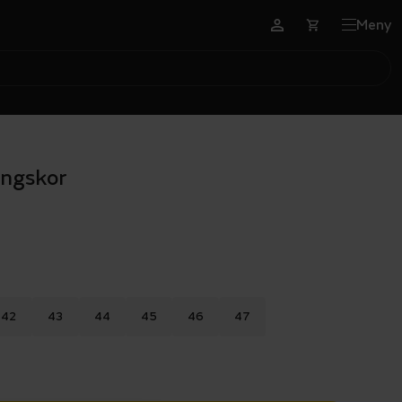
Meny
ingskor
42
43
44
45
46
47