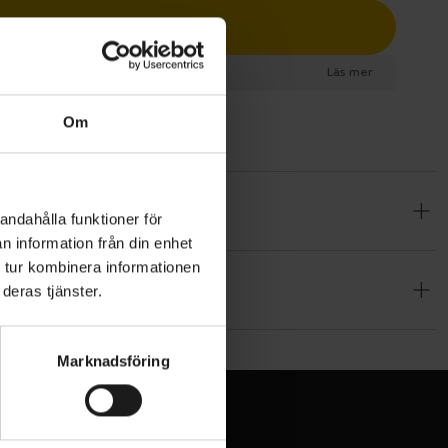
Lägg i varukorg
esurs
Läs mer
Om
andahålla funktioner för
n information från din enhet
er en
 tur kombinera informationen
tet under
deras tjänster.
åller
Marknadsföring
ade för