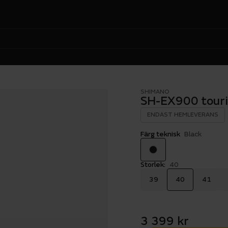
SHIMANO
SH-EX900 tour
ENDAST HEMLEVERANS
Färg teknisk
Black
Storlek:
40
39
40
41
3 399 kr