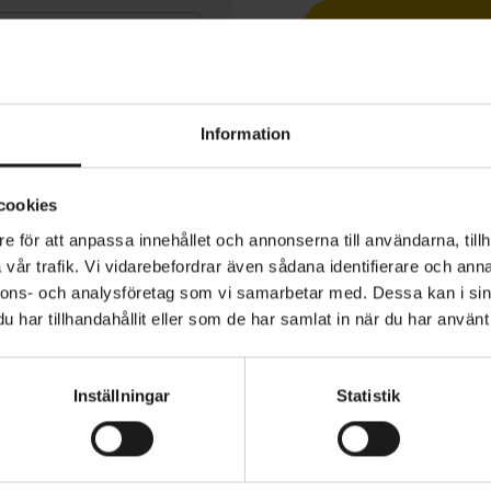
Betala med R
Information
cookies
-EX900 touringskor för äventyr.
e för att anpassa innehållet och annonserna till användarna, tillh
vår trafik. Vi vidarebefordrar även sådana identifierare och anna
ög design med BOA® Fit System och två L6-vred erbjud
nnons- och analysföretag som vi samarbetar med. Dessa kan i sin
nt justerbar passform för bekväm trampning eller stabili
har tillhandahållit eller som de har samlat in när du har använt 
ing
PEDAL - TYP
der i mesh som andas och vattentätt GORE-TEX-foder h
SPD (MTB/Hybrid)
Inställningar
Statistik
na bekvämt torra
VARUMÄRKE
Shimano
sula av ULTREAD EX-gummi och greppmönster är optimer
äventyr på cykeln och till fots