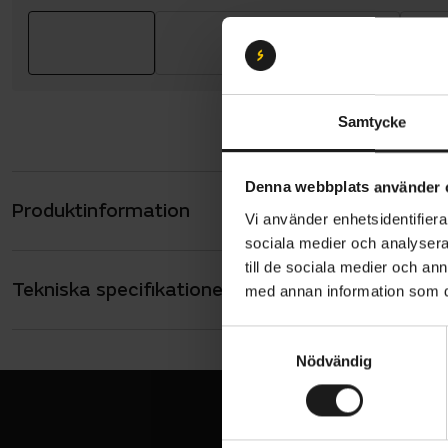
Samtycke
Denna webbplats använder 
Produktinformation
Shimano SH
Vi använder enhetsidentifierar
sociala medier och analysera 
Medelh
till de sociala medier och a
noggra
Tekniska specifikationer
Allmänt
med annan information som du 
vandr
ANVÄNDARE
S
Unisex
Ovanlä
Nödvändig
a
fötter
SKOR - TYP
MTB
m
Ytter
t
tuffa 
y