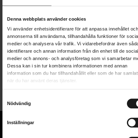
36
37
38
39
40
41
42
Denna webbplats använder cookies
1 599 kr
Vi använder enhetsidentifierare för att anpassa innehållet oc
annonserna till användarna, tillhandahålla funktioner för socia
Lägg i varukorg
medier och analysera vår trafik. Vi vidarebefordrar även såd
identifierare och annan information från din enhet till de socia
medier och annons- och analysföretag som vi samarbetar m
Produktinformation
Dessa kan i sin tur kombinera informationen med annan
information som du har tillhandahållit eller som de har samlat
när du har använt deras tjänster.
Shimano SH-EX500 touringskor för dam.
Tekniska specifikationer
Yttersula av ULTREAD EX-gummi och
S
greppmönster är optimerade för tuffa äventyr
Nödvändig
a
Allmänt
på cykeln och till fots
m
ANVÄNDARE
t
Dam
Säkert snabbsnörningssystem med instegsrem
Inställningar
y
PEDAL - TYP
för snabba och enkla passformsjusteringar
SPD (MTB/Hybrid)
c
VI KAN CYKLAR.