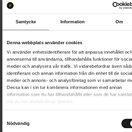
16
Butik och hämtningstid
Välj
Samtycke
Information
Om
17 845 kr
Denna webbplats använder cookies
Lägg i varukorg
Vi använder enhetsidentifierare för att anpassa innehållet oc
annonserna till användarna, tillhandahålla funktioner för socia
Betala med Resurs
Läs mer
medier och analysera vår trafik. Vi vidarebefordrar även såd
identifierare och annan information från din enhet till de socia
1 års öppet köp
1 års fri service
medier och annons- och analysföretag som vi samarbetar m
Hämta i butik
Dessa kan i sin tur kombinera informationen med annan
information som du har tillhandahållit eller som de har samlat
när du har använt deras tjänster.
Produktinformation
S
Vänligen notera att produktionen på Skeppshult har
Nödvändig
a
Tekniska specifikationer
stängt under v. 28-31 (6 juli - 2 augusti), vilket
m