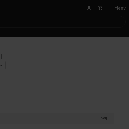
Meny
l
G
Välj