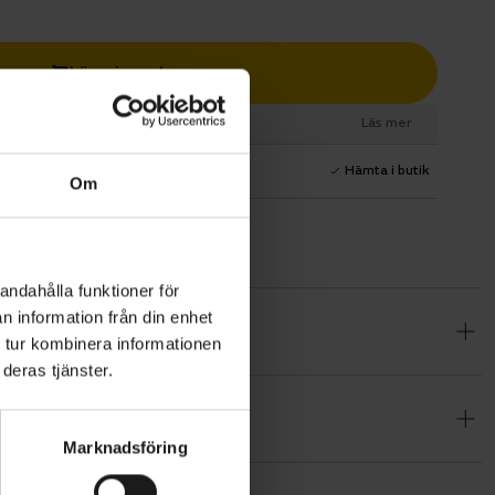
Lägg i varukorg
esurs
Läs mer
1 års fri service
Hämta i butik
Om
andahålla funktioner för
n information från din enhet
 28-31 (6
 tur kombinera informationen
 under
deras tjänster.
Marknadsföring
mplig från
t enkelt att