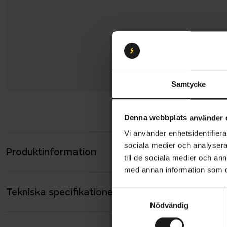
Samtycke
Denna webbplats använder 
Vi använder enhetsidentifierar
sociala medier och analysera 
Produktinformation
Vänligen no
till de sociala medier och a
juli - 2 aug
med annan information som du 
denna perio
Tekniska specifikationer
Allmänt
S
Nödvändig
a
Skeppshult 
REKOMMENDER
75 kg
m
cirka 3-4 år