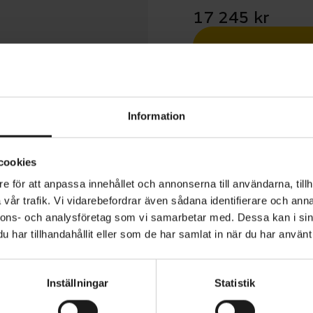
17 245 kr
Betala med R
1 års öppet köp
Information
cookies
e för att anpassa innehållet och annonserna till användarna, tillh
vår trafik. Vi vidarebefordrar även sådana identifierare och anna
tera att produktionen på Skeppshult har stängt under v.
nnons- och analysföretag som vi samarbetar med. Dessa kan i sin
usti), vilket medför längre leveranstid på beställda cyklar
har tillhandahållit eller som de har samlat in när du har använt 
d.
Inställningar
Statistik
S3 16 Mini 0-Vxl är en specialcykel på tre hjul, som är lä
AD MAXVIKT
VARUMÄRKE
Skeppshult
s ålder. Cykeln har ett lågt och brett insteg, vilket gör de