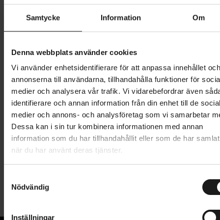
Butik och hämtningstid
Välj
Samtycke
Information
Om
1 439 kr
Denna webbplats använder cookies
Lägg i varukorg
Vi använder enhetsidentifierare för att anpassa innehållet oc
annonserna till användarna, tillhandahålla funktioner för socia
1 års öppet köp
1 års fri service
medier och analysera vår trafik. Vi vidarebefordrar även såd
Hämta i butik
identifierare och annan information från din enhet till de socia
medier och annons- och analysföretag som vi samarbetar m
Dessa kan i sin tur kombinera informationen med annan
information som du har tillhandahållit eller som de har samlat
Produktinformation
när du har använt deras tjänster.
Thule RideAlong Lite 2 är en rammonterad
S
Tekniska specifikationer
cykelbarnstol för daglig pendling. Barnstolens
Nödvändig
a
snabbfäste gör den mycket enkel och snabb att
m
Allmänt
installera. Fästet monteras med skruvar framifrån,
t
Inställningar