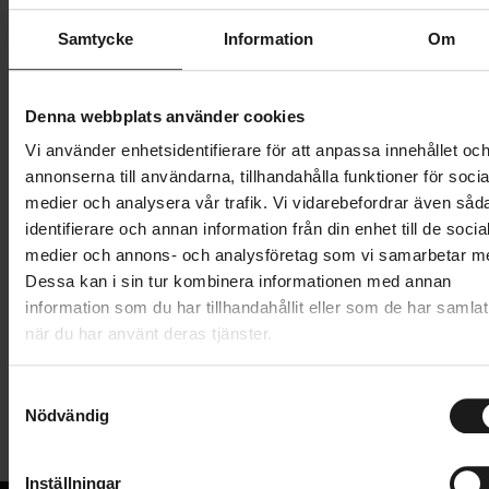
Butik och hämtningstid
Välj
Samtycke
Information
Om
1 439 kr
Denna webbplats använder cookies
Lägg i varukorg
Vi använder enhetsidentifierare för att anpassa innehållet oc
annonserna till användarna, tillhandahålla funktioner för socia
1 års öppet köp
1 års fri service
medier och analysera vår trafik. Vi vidarebefordrar även såd
Hämta i butik
identifierare och annan information från din enhet till de socia
medier och annons- och analysföretag som vi samarbetar m
Dessa kan i sin tur kombinera informationen med annan
information som du har tillhandahållit eller som de har samlat
Produktinformation
när du har använt deras tjänster.
Thule RideAlong Lite 2 är en rammonterad
S
Tekniska specifikationer
cykelbarnstol för daglig pendling. Barnstolens
Nödvändig
a
snabbfäste gör den mycket enkel och snabb att
m
Allmänt
installera. Fästet monteras med skruvar framifrån,
t
Inställningar