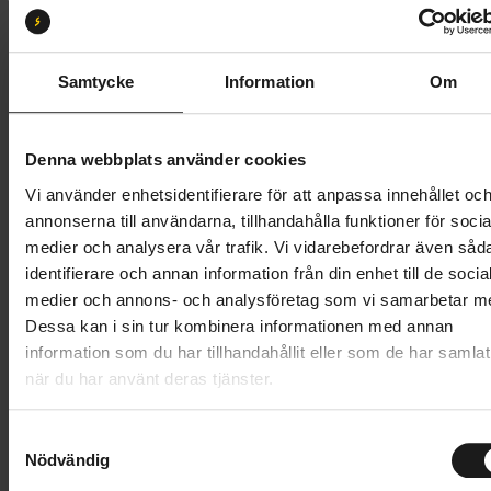
Storlek:
36-37
36-37
38-39
40-41
42-43
46-47
Samtycke
Information
Om
Butik och hämtningstid
Välj
Denna webbplats använder cookies
499 kr
Vi använder enhetsidentifierare för att anpassa innehållet oc
annonserna till användarna, tillhandahålla funktioner för socia
Lägg i varukorg
medier och analysera vår trafik. Vi vidarebefordrar även såd
identifierare och annan information från din enhet till de socia
1 års öppet köp
1 års fri service
medier och annons- och analysföretag som vi samarbetar m
Hämta i butik
Dessa kan i sin tur kombinera informationen med annan
information som du har tillhandahållit eller som de har samlat
när du har använt deras tjänster.
Produktinformation
S
GripGrab Ride Winter skoöverdrag håller dina fötter
Nödvändig
a
m