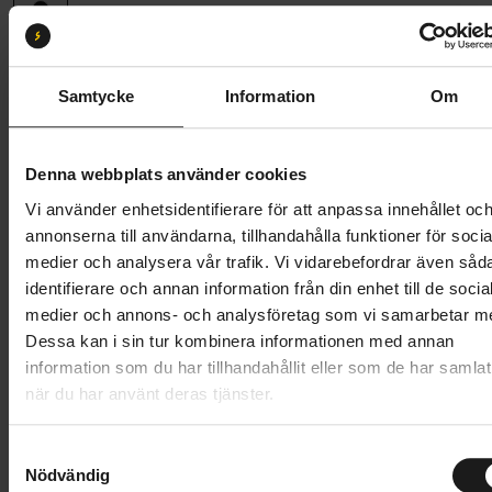
Storlek:
XL
XS
S
M
L
XL
Samtycke
Information
Om
Butik och hämtningstid
Välj
Denna webbplats använder cookies
799 kr
Vi använder enhetsidentifierare för att anpassa innehållet oc
annonserna till användarna, tillhandahålla funktioner för socia
Lägg i varukorg
medier och analysera vår trafik. Vi vidarebefordrar även såd
identifierare och annan information från din enhet till de socia
1 års öppet köp
1 års fri service
medier och annons- och analysföretag som vi samarbetar m
Hämta i butik
Dessa kan i sin tur kombinera informationen med annan
information som du har tillhandahållit eller som de har samlat
när du har använt deras tjänster.
Produktinformation
S
Nödvändig
a
GripGrab RIDE Vinter långärmat underställ dam är