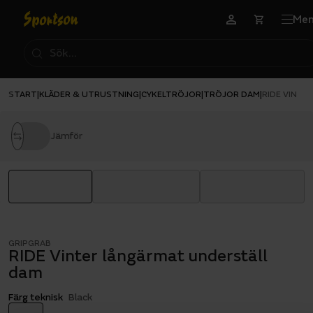
Me
START
KLÄDER & UTRUSTNING
CYKELTRÖJOR
TRÖJOR DAM
|
|
|
|
RIDE VINTE
Jämför
GRIPGRAB
RIDE Vinter långärmat underställ
dam
Färg teknisk
Black