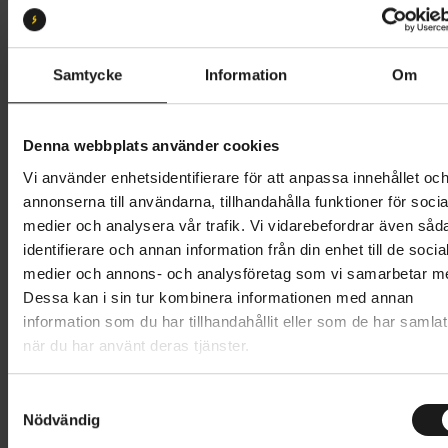
Storlek:
S
S
M
L
XL
XXL
Samtycke
Information
Om
Butik och hämtningstid
Välj
Denna webbplats använder cookies
1 199 kr
Vi använder enhetsidentifierare för att anpassa innehållet oc
annonserna till användarna, tillhandahålla funktioner för socia
Lägg i varukorg
medier och analysera vår trafik. Vi vidarebefordrar även såd
identifierare och annan information från din enhet till de socia
1 års öppet köp
1 års fri service
medier och annons- och analysföretag som vi samarbetar m
Hämta i butik
Dessa kan i sin tur kombinera informationen med annan
information som du har tillhandahållit eller som de har samlat
när du har använt deras tjänster.
Produktinformation
S
GripGrab RIDE långärmad cykeltröja tillverkad av
Nödvändig
a
m