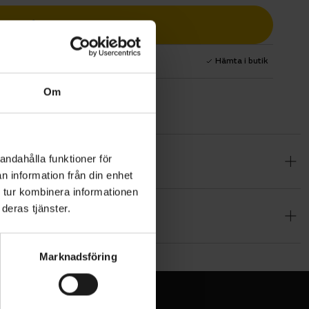
Lägg i varukorg
1 års fri service
Hämta i butik
Om
andahålla funktioner för
kt fleece-
n information från din enhet
 tur kombinera informationen
deras tjänster.
ficka med
Marknadsföring