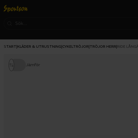
START
KLÄDER & UTRUSTNING
CYKELTRÖJOR
TRÖJOR HERR
|
|
|
|
RIDE LÅNG
Jämför