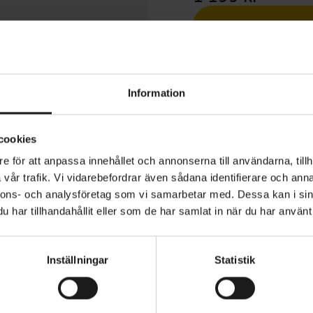
1 års öppet köp
Information
cookies
e för att anpassa innehållet och annonserna till användarna, tillh
DE långärmad cykeltröja tillverkad av återvunnet termis
vår trafik. Vi vidarebefordrar även sådana identifierare och anna
 mjukt, borstat innerlager som ger isolering och effektiv
nnons- och analysföretag som vi samarbetar med. Dessa kan i sin
g för cykelturer i kallt väder.
har tillhandahållit eller som de har samlat in när du har använt 
YKK-dragkedja i full längd som gör det enkelt att reglera
MATERIAL
76% Polyester 24% Elastan
n. Tröjan har tre bakfickor med öppning upptill och en 
Inställningar
Statistik
ör säker förvaring av tex värdesaker.