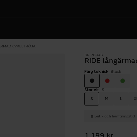
ÄRMAD CYKELTRÖJA
GRIPGRAB
RIDE långärmad
Färg teknisk
Black
Storlek:
S
S
M
L
X
Butik och hämtningstid
1 199 kr