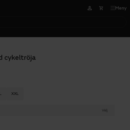
Meny
 cykeltröja
L
XXL
Välj