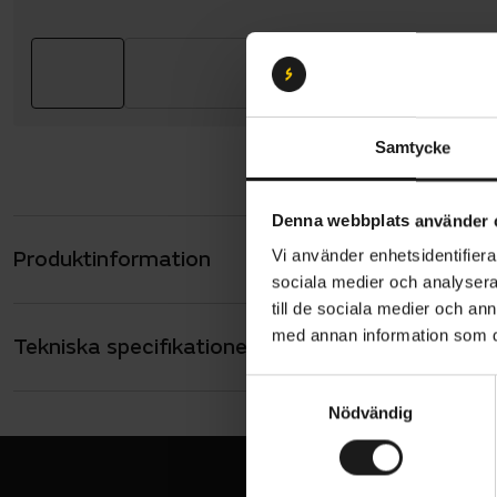
Samtycke
Denna webbplats använder 
Produktinformation
Vi använder enhetsidentifierar
GripGrab RI
sociala medier och analysera 
tyg med ett
till de sociala medier och a
fuktreglerin
med annan information som du 
Tekniska specifikationer
Allmänt
Den har en 
ANVÄNDARE
S
Herr
temperature
Nödvändig
a
VARUMÄRKE
dragkedja f
m
GripGrab
t
y