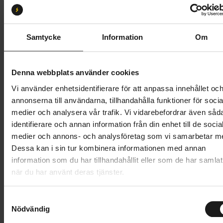
Storlek:
XS
XS
S
M
L
XL
XXL
Samtycke
Information
Om
Butik och hämtningstid
Välj
Denna webbplats använder cookies
349 kr
Vi använder enhetsidentifierare för att anpassa innehållet oc
annonserna till användarna, tillhandahålla funktioner för socia
Lägg i varukorg
medier och analysera vår trafik. Vi vidarebefordrar även såd
identifierare och annan information från din enhet till de socia
1 års öppet köp
1 års fri service
medier och annons- och analysföretag som vi samarbetar m
Hämta i butik
Dessa kan i sin tur kombinera informationen med annan
information som du har tillhandahållit eller som de har samlat
när du har använt deras tjänster.
Produktinformation
S
GripGrab Rebel Full Finger Summer Gloves är byggda
Nödvändig
a
m