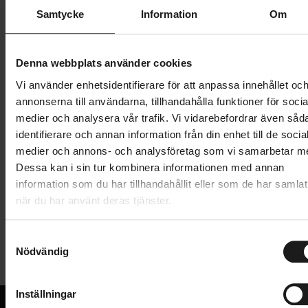
Butik och hämtningstid
Välj
Samtycke
Information
Om
149 kr
Denna webbplats använder cookies
Lägg i varukorg
Vi använder enhetsidentifierare för att anpassa innehållet oc
annonserna till användarna, tillhandahålla funktioner för socia
1 års öppet köp
1 års fri service
medier och analysera vår trafik. Vi vidarebefordrar även såd
Hämta i butik
identifierare och annan information från din enhet till de socia
medier och annons- och analysföretag som vi samarbetar m
Dessa kan i sin tur kombinera informationen med annan
information som du har tillhandahållit eller som de har samlat
Produktinformation
när du har använt deras tjänster.
Snabbklamma för sadelrör i aluminium. Finns i
S
Tekniska specifikationer
dimensionerna 28,6, 31,8 och 34,9 mm.
Nödvändig
a
m
Allmänt
t
Inställningar
VARUMÄRKE
y
BBB