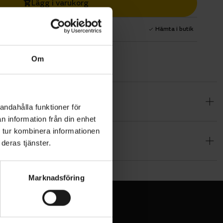
Lägg i varukorg
1 års fri service
Hämta i butik
Om
31,8 och
andahålla funktioner för
n information från din enhet
 tur kombinera informationen
deras tjänster.
Marknadsföring