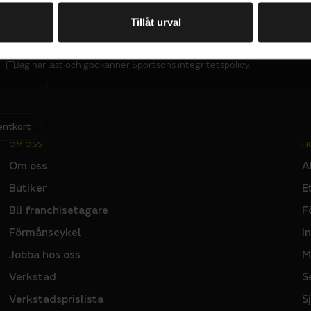
PRENUMERERA PÅ VÅRT NYHETSBREV
Tillåt urval
E
M
A
I
L
Jag har läst och godkänner Sportsons
integritetspolicy
.
I
N
P
U
T
entkort
OM OSS
H
Om oss
A
Butiker
E
Bli franchisetagare
F
Förmånscykel
I
Jobba hos oss
M
Verkstad
S
Verkstadsprislista
S