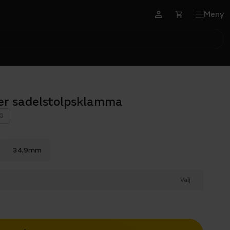
Meny
er sadelstolpsklamma
G
34,9mm
Välj