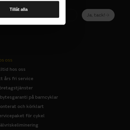
Tillåt alla
Ja, tack!
OS OSS
lltid hos oss
tt års fri service
öretagstjänster
nbytesgaranti på barncyklar
onterat och körklart
ervicepaket för cykel
jälvriskeliminering