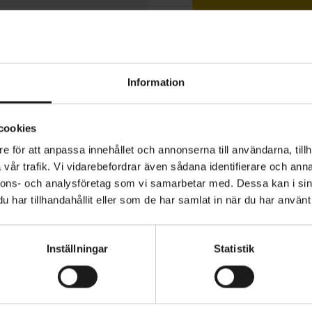
1 års öppet köp
Information
cookies
 för sadelrör i aluminium. Finns i dimensionerna 28,6, 
e för att anpassa innehållet och annonserna till användarna, tillh
vår trafik. Vi vidarebefordrar även sådana identifierare och anna
nnons- och analysföretag som vi samarbetar med. Dessa kan i sin
har tillhandahållit eller som de har samlat in när du har använt 
Inställningar
Statistik