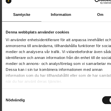
S/M 53-56
M/L 56-59
L/XL 59-61
Samtycke
Information
Om
Butik och hämtningstid
Välj
1 999 kr
Denna webbplats använder cookies
Vi använder enhetsidentifierare för att anpassa innehållet oc
Lägg i varukorg
annonserna till användarna, tillhandahålla funktioner för socia
medier och analysera vår trafik. Vi vidarebefordrar även såd
1 års öppet köp
1 års fri service
identifierare och annan information från din enhet till de socia
Hämta i butik
medier och annons- och analysföretag som vi samarbetar m
Dessa kan i sin tur kombinera informationen med annan
information som du har tillhandahållit eller som de har samlat
när du har använt deras tjänster.
Produktinformation
S
Sweet Protection Promuter Mips är en minimalistisk
Nödvändig
a
Tekniska specifikationer
pendlingshjälm som är designad med stil,
m
bekvämlighet och säkerhet i fokus. Den har ett 360-