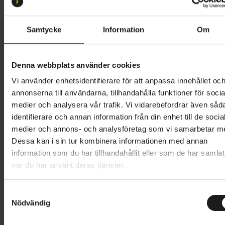
S/M 53-56
M/L 56-59
L/XL 59-61
Samtycke
Information
Om
Butik och hämtningstid
Välj
1 999 kr
Denna webbplats använder cookies
Vi använder enhetsidentifierare för att anpassa innehållet oc
Lägg i varukorg
annonserna till användarna, tillhandahålla funktioner för socia
medier och analysera vår trafik. Vi vidarebefordrar även såd
1 års öppet köp
1 års fri service
identifierare och annan information från din enhet till de socia
Hämta i butik
medier och annons- och analysföretag som vi samarbetar m
Dessa kan i sin tur kombinera informationen med annan
information som du har tillhandahållit eller som de har samlat
när du har använt deras tjänster.
Produktinformation
S
Sweet Protection Promuter Mips är en minimalistisk
Nödvändig
a
Tekniska specifikationer
pendlingshjälm som är designad med stil,
m
bekvämlighet och säkerhet i fokus. Den har ett 360-