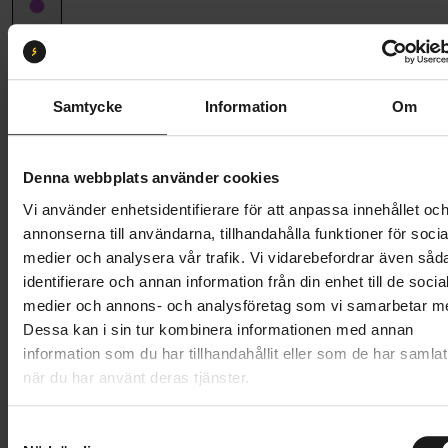
Ramstorlek
ML (173 cm - 180 cm)
ML
Samtycke
Information
Om
Butik och hämtningstid
Välj
Denna webbplats använder cookies
21 495 kr
Vi använder enhetsidentifierare för att anpassa innehållet oc
Lägg i varukorg
annonserna till användarna, tillhandahålla funktioner för socia
medier och analysera vår trafik. Vi vidarebefordrar även såd
Betala med Resurs
Läs mer
identifierare och annan information från din enhet till de socia
medier och annons- och analysföretag som vi samarbetar m
1 års öppet köp
1 års fri service
Dessa kan i sin tur kombinera informationen med annan
Hämta i butik
information som du har tillhandahållit eller som de har samlat
när du har använt deras tjänster.
Produktinformation
S