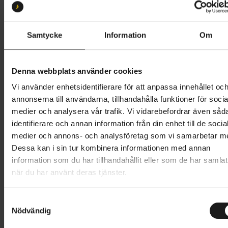
Samtycke
Information
Om
Butik och hämtningstid
Välj
Denna webbplats använder cookies
479 kr
Vi använder enhetsidentifierare för att anpassa innehållet oc
Lägg i varukorg
annonserna till användarna, tillhandahålla funktioner för socia
medier och analysera vår trafik. Vi vidarebefordrar även såd
identifierare och annan information från din enhet till de socia
1 års öppet köp
1 års fri service
medier och annons- och analysföretag som vi samarbetar m
Hämta i butik
Dessa kan i sin tur kombinera informationen med annan
information som du har tillhandahållit eller som de har samlat
när du har använt deras tjänster.
Produktinformation
S
Knog Plus Twinpack är en superstarkt, bärbart och
Nödvändig
a
Tekniska specifikationer
USB-uppladdningsbart lampset till cykeln.
m