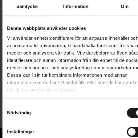
Butik och hämtningstid
Välj
Samtycke
Information
Om
779 kr
Denna webbplats använder cookies
Lägg i varukorg
Vi använder enhetsidentifierare för att anpassa innehållet oc
annonserna till användarna, tillhandahålla funktioner för socia
1 års öppet köp
1 års fri service
medier och analysera vår trafik. Vi vidarebefordrar även såd
Hämta i butik
identifierare och annan information från din enhet till de socia
medier och annons- och analysföretag som vi samarbetar m
Dessa kan i sin tur kombinera informationen med annan
information som du har tillhandahållit eller som de har samlat
Produktinformation
när du har använt deras tjänster.
Pro PLT Compact är ett styre i 2014 DB-aluminium
S
Tekniska specifikationer
som har en kompakt böjning för att enklare byta
Nödvändig
a
position till bocken och få förbättrad kontroll över din
m
Allmänt
landsvägscykel.
t
Inställningar
ANVÄNDNINGSOMRÅDE
Tillverkat av 2014 DB-aluminium
y
Landsväg