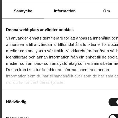
Butik och hämtningstid
Välj
Samtycke
Information
Om
259 kr
Denna webbplats använder cookies
Lägg i varukorg
Vi använder enhetsidentifierare för att anpassa innehållet oc
annonserna till användarna, tillhandahålla funktioner för socia
medier och analysera vår trafik. Vi vidarebefordrar även såd
1 års öppet köp
1 års fri service
identifierare och annan information från din enhet till de socia
Hämta i butik
medier och annons- och analysföretag som vi samarbetar m
Dessa kan i sin tur kombinera informationen med annan
information som du har tillhandahållit eller som de har samlat
Produktinformation
när du har använt deras tjänster.
Shimano Performance strumpor i naturlig
S
Tekniska specifikationer
ullblandning.
Nödvändig
a
m
Tillverkade i 22% naturlig ullblandning
Allmänt
t