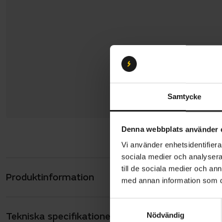
Samtycke
Denna webbplats använder 
Vi använder enhetsidentifierar
sociala medier och analysera 
till de sociala medier och a
Produktinformation
Gazelle Pa
med annan information som du 
Active Line
S
viktig info
Tekniska specifikationer
Allmänt
Nödvändig
a
placerat i 