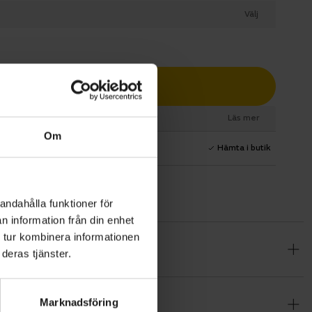
Välj
Lägg i varukorg
esurs
Läs mer
Om
1 års fri service
Hämta i butik
andahålla funktioner för
n information från din enhet
 tur kombinera informationen
 Bosch
deras tjänster.
a koll på
 400 Wh är
Marknadsföring