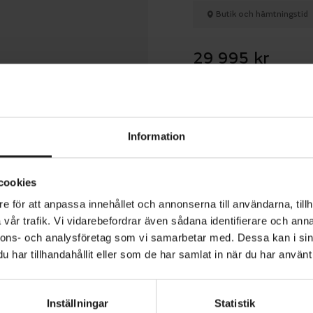
Butik och hämtningstid
29 995 kr
Betala med R
Information
1 års öppet köp
cookies
e för att anpassa innehållet och annonserna till användarna, tillh
vår trafik. Vi vidarebefordrar även sådana identifierare och anna
nnons- och analysföretag som vi samarbetar med. Dessa kan i sin
ris C7 HMB 400Wh är en bekväm elcykel med mittmotor.
har tillhandahållit eller som de har samlat in när du har använt 
-motorn ger jämn elassistans med 40 Nm och du kan håll
rmation om din cykling på Purion-displayen. Batteriet på
Inställningar
Statistik
pakethållaren.