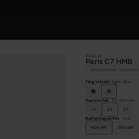
GAZELLE
Paris C7 HMB
HEMLEVERANS TILLGÄNGLI
Färg teknisk
light olive
Ramstorlek
53 (165 cm -
49
53
57
Batterikapacitet:
400
400 Wh
500 Wh