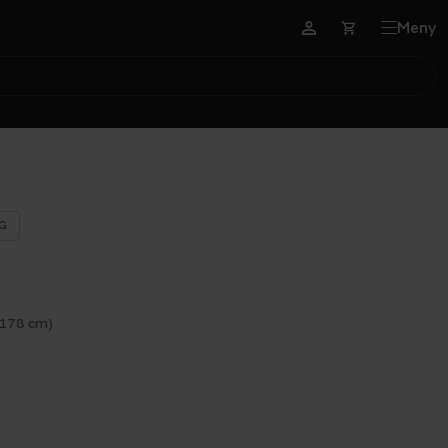
Meny
G
 178 cm)