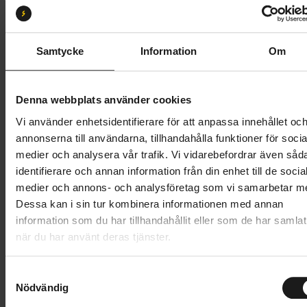
Butik och hämtningstid
Välj
Samtycke
Information
Om
2 109 kr
Denna webbplats använder cookies
Lägg i varukorg
Vi använder enhetsidentifierare för att anpassa innehållet oc
annonserna till användarna, tillhandahålla funktioner för socia
Betala med Resurs
Läs mer
medier och analysera vår trafik. Vi vidarebefordrar även såd
identifierare och annan information från din enhet till de socia
1 års öppet köp
1 års fri service
medier och annons- och analysföretag som vi samarbetar m
Hämta i butik
Dessa kan i sin tur kombinera informationen med annan
information som du har tillhandahållit eller som de har samlat
när du har använt deras tjänster.
Produktinformation
S
Thule Paramount pendlingsryggsäck för cykel är den
Nödvändig
a
m