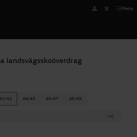
Meny
a landsvägsskoöverdrag
42/43
44/45
46/47
48/49
Välj