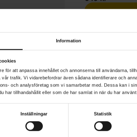
1 års öppet köp
Information
cookies
e för att anpassa innehållet och annonserna till användarna, tillh
ACR Waterproof Road Shoe Covers är konstruerade för cy
vår trafik. Vi vidarebefordrar även sådana identifierare och anna
anda och tillförlitlighet i blöta förhållanden. De är tillve
nnons- och analysföretag som vi samarbetar med. Dessa kan i sin
U-belagd polyester och ger ett komplett vattentätt skyd
har tillhandahållit eller som de har samlat in när du har använt 
lexibla och har en snygg passform. Den slitstarka slitba
basen säkerställer exceptionell hållbarhet, med tuffa mat
FUNKTIONSMATERIAL
Vattentätt
att tåla upprepad användning under krävande säsonger.
Inställningar
Statistik
SÄSONG
r 30% Polyurethane 5% Elastane
Vår/sommar
omliga YKK-dragkedjan baktill gör det enkelt att ta av o