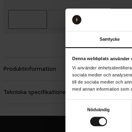
Samtycke
Denna webbplats använder 
Produktinformation
Vi använder enhetsidentifierar
GripGrab P
sociala medier och analysera 
kräver prest
till de sociala medier och a
stretchig P
med annan information som du 
Tekniska specifikationer
Allmänt
som de är f
förstärkta 
ANVÄNDARE
S
Unisex
byggda för 
Nödvändig
a
MATERIAL
m
65% Polyeste
t
Den lättåtk
VARUMÄRKE
y