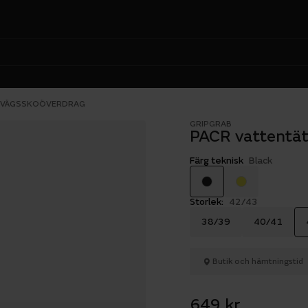
SVÄGSSKOÖVERDRAG
GRIPGRAB
PACR vattentät
Färg teknisk
Black
Storlek:
42/43
38/39
40/41
Butik och hämtningstid
649 kr