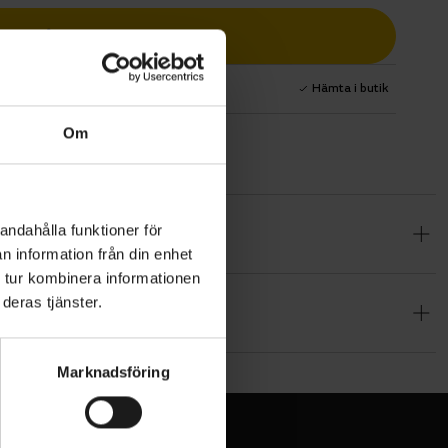
Lägg i varukorg
1 års fri service
Hämta i butik
Om
andahålla funktioner för
klister som
n information från din enhet
rkade av
 tur kombinera informationen
d samtidigt
deras tjänster.
nan och den
erial som är
Marknadsföring
ch på