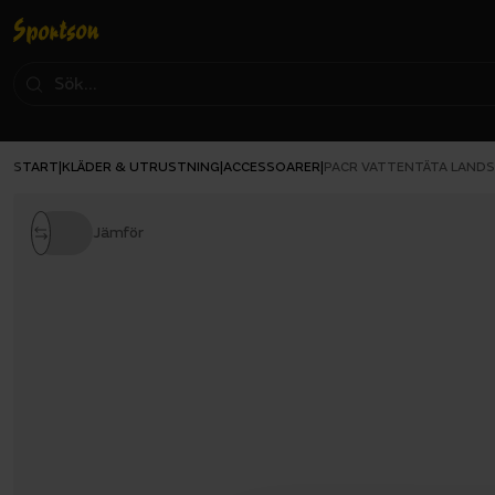
START
KLÄDER & UTRUSTNING
ACCESSOARER
|
|
|
PACR VATTENTÄTA LAND
Jämför