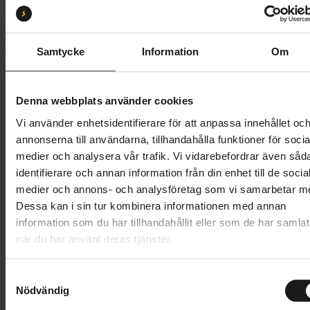
Storlek:
L
S
M
L
Samtycke
Information
Om
Butik och hämtningstid
Välj
Denna webbplats använder cookies
549 kr
Vi använder enhetsidentifierare för att anpassa innehållet oc
annonserna till användarna, tillhandahålla funktioner för socia
Lägg i varukorg
medier och analysera vår trafik. Vi vidarebefordrar även såd
identifierare och annan information från din enhet till de socia
1 års öppet köp
1 års fri service
medier och annons- och analysföretag som vi samarbetar m
Hämta i butik
Dessa kan i sin tur kombinera informationen med annan
information som du har tillhandahållit eller som de har samlat
när du har använt deras tjänster.
Produktinformation
S
GripGrab PACR Spring-Autumn Knee Warmers är
Nödvändig
a
m