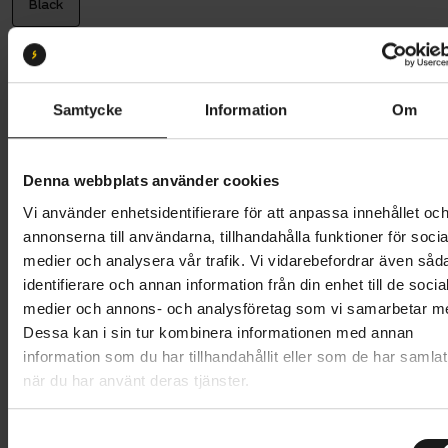
Black
Däckdimension:
32-622
24-622
26-622
28-622
32-622
35-622
Samtycke
Information
Om
Butik och hämtningstid
Välj
Denna webbplats använder cookies
Vi använder enhetsidentifierare för att anpassa innehållet oc
359 kr
annonserna till användarna, tillhandahålla funktioner för socia
medier och analysera vår trafik. Vi vidarebefordrar även såd
Lägg i varukorg
identifierare och annan information från din enhet till de socia
medier och annons- och analysföretag som vi samarbetar m
1 års öppet köp
1 års fri service
Dessa kan i sin tur kombinera informationen med annan
Hämta i butik
information som du har tillhandahållit eller som de har samlat
när du har använt deras tjänster.
Produktinformation
S