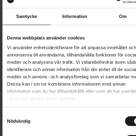
28-622
30-622
32-622
Samtycke
Information
Om
Butik och hämtningstid
Välj
999 kr
Denna webbplats använder cookies
Vi använder enhetsidentifierare för att anpassa innehållet oc
Lägg i varukorg
annonserna till användarna, tillhandahålla funktioner för socia
medier och analysera vår trafik. Vi vidarebefordrar även såd
1 års öppet köp
1 års fri service
identifierare och annan information från din enhet till de socia
Hämta i butik
medier och annons- och analysföretag som vi samarbetar m
Dessa kan i sin tur kombinera informationen med annan
information som du har tillhandahållit eller som de har samlat
när du har använt deras tjänster.
Produktinformation
S
P ZERO Race TLR 4S har de grundläggande
Nödvändig
a
Tekniska specifikationer
egenskaperna hos ett året-runt-racingdäck: det
m
erbjuder konsekvent grepp i alla väder och ger den