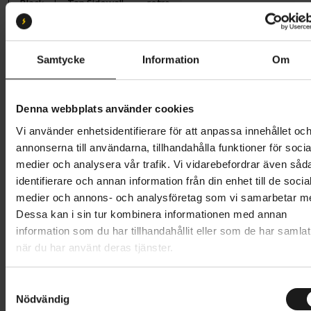
Black
Tan Sidewall
retro
Däckdimension:
28-622
26-622
28-622
30-622
Samtycke
Information
Om
Butik och hämtningstid
Välj
Denna webbplats använder cookies
869 kr
Vi använder enhetsidentifierare för att anpassa innehållet oc
annonserna till användarna, tillhandahålla funktioner för socia
Lägg i varukorg
medier och analysera vår trafik. Vi vidarebefordrar även såd
identifierare och annan information från din enhet till de socia
1 års öppet köp
1 års fri service
medier och annons- och analysföretag som vi samarbetar m
Hämta i butik
Dessa kan i sin tur kombinera informationen med annan
information som du har tillhandahållit eller som de har samlat
när du har använt deras tjänster.
Produktinformation
S
Nödvändig
a
P ZERO Race RS är det högpresterande däcket i