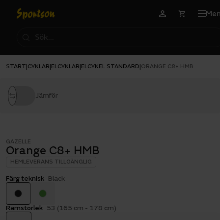
Me
START
CYKLAR
ELCYKLAR
ELCYKEL STANDARD
|
|
|
|
ORANGE C8+ HMB
Jämför
GAZELLE
Orange C8+ HMB
HEMLEVERANS TILLGÄNGLIG
Färg teknisk
Black
Ramstorlek
53 (165 cm - 178 cm)