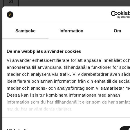
53
Batterikapacitet:
400
400 Wh
500 Wh
Samtycke
Information
Om
Butik och hämtningstid
Välj
Denna webbplats använder cookies
38 995 kr
Vi använder enhetsidentifierare för att anpassa innehållet oc
Lägg i varukorg
annonserna till användarna, tillhandahålla funktioner för socia
medier och analysera vår trafik. Vi vidarebefordrar även såd
Betala med Resurs
Läs mer
identifierare och annan information från din enhet till de socia
medier och annons- och analysföretag som vi samarbetar m
1 års öppet köp
1 års fri service
Dessa kan i sin tur kombinera informationen med annan
Hämta i butik
information som du har tillhandahållit eller som de har samlat
när du har använt deras tjänster.
Produktinformation
S