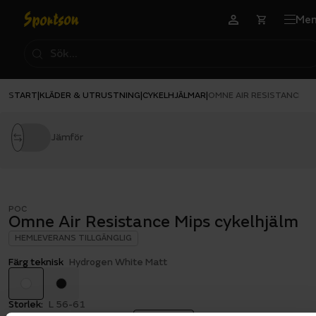
Me
START
KLÄDER & UTRUSTNING
CYKELHJÄLMAR
|
|
|
OMNE AIR RESISTANCE M
Jämför
POC
Omne Air Resistance Mips cykelhjälm
HEMLEVERANS TILLGÄNGLIG
Färg teknisk
Hydrogen White Matt
Storlek:
L 56-61