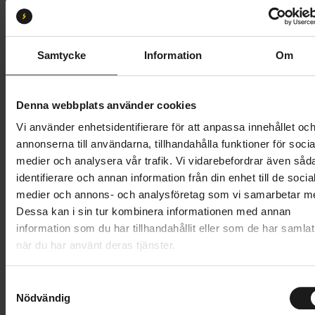
S 50-56
M 54-59
L 56-61
Butik och hämtningstid
Välj
Samtycke
Information
Om
2 099 kr
Denna webbplats använder cookies
Lägg i varukorg
Vi använder enhetsidentifierare för att anpassa innehållet oc
annonserna till användarna, tillhandahålla funktioner för socia
Betala med Resurs
Läs mer
medier och analysera vår trafik. Vi vidarebefordrar även såd
identifierare och annan information från din enhet till de socia
1 års öppet köp
1 års fri service
medier och annons- och analysföretag som vi samarbetar m
Hämta i butik
Dessa kan i sin tur kombinera informationen med annan
information som du har tillhandahållit eller som de har samlat
när du har använt deras tjänster.
Produktinformation
S
Nödvändig
POC Omne Air Resistance är en cykelhjälm som
a