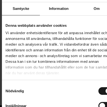
Butik och hämtningstid
Välj
Samtycke
Information
Om
249 kr
Denna webbplats använder cookies
Lägg i varukorg
Vi använder enhetsidentifierare för att anpassa innehållet oc
annonserna till användarna, tillhandahålla funktioner för socia
1 års öppet köp
1 års fri service
medier och analysera vår trafik. Vi vidarebefordrar även såd
Hämta i butik
identifierare och annan information från din enhet till de socia
medier och annons- och analysföretag som vi samarbetar m
Dessa kan i sin tur kombinera informationen med annan
information som du har tillhandahållit eller som de har samlat
Produktinformation
när du har använt deras tjänster.
Knog Oi Classic är en diskret och stilren ringklocka
S
Tekniska specifikationer
som inte sticker ut från styret. Med ett fjäderbelastat
Nödvändig
a
ställdon inbyggt i fästet är klockans slag fast och
m
Allmänt
snabbt, vilket möjliggör en bra balans mellan volym
t
Inställningar