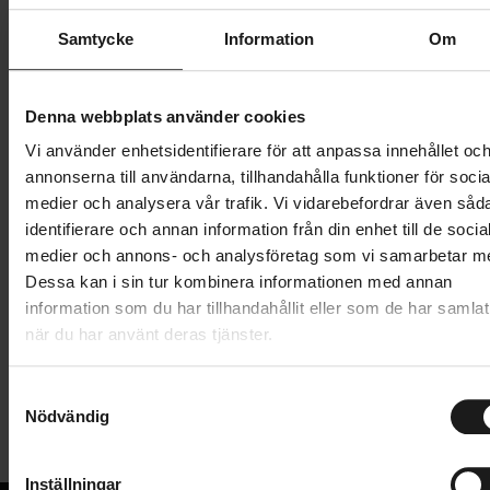
Butik och hämtningstid
Välj
Samtycke
Information
Om
249 kr
Denna webbplats använder cookies
Lägg i varukorg
Vi använder enhetsidentifierare för att anpassa innehållet oc
annonserna till användarna, tillhandahålla funktioner för socia
1 års öppet köp
1 års fri service
medier och analysera vår trafik. Vi vidarebefordrar även såd
Hämta i butik
identifierare och annan information från din enhet till de socia
medier och annons- och analysföretag som vi samarbetar m
Dessa kan i sin tur kombinera informationen med annan
information som du har tillhandahållit eller som de har samlat
Produktinformation
när du har använt deras tjänster.
Knog Oi Classic är en diskret och stilren ringklocka
S
Tekniska specifikationer
som inte sticker ut från styret. Med ett fjäderbelastat
Nödvändig
a
ställdon inbyggt i fästet är klockans slag fast och
m
Allmänt
snabbt, vilket möjliggör en bra balans mellan volym
t
Inställningar