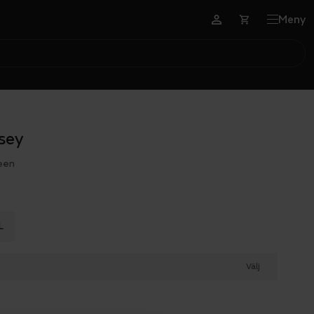
Meny
rsey
een
L
Välj