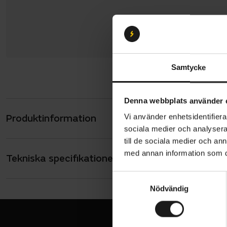
Samtycke
Denna webbplats använder 
Produktinformation
Vi använder enhetsidentifierar
POC Pristin
sociala medier och analysera 
och få sömm
till de sociala medier och a
material, me
med annan information som du 
Tekniska specifikationer
Allmänt
om plats fö
ANVÄNDARE
S
Tillve
Herr
Nödvändig
a
Tre st
m
t
Dragke
y