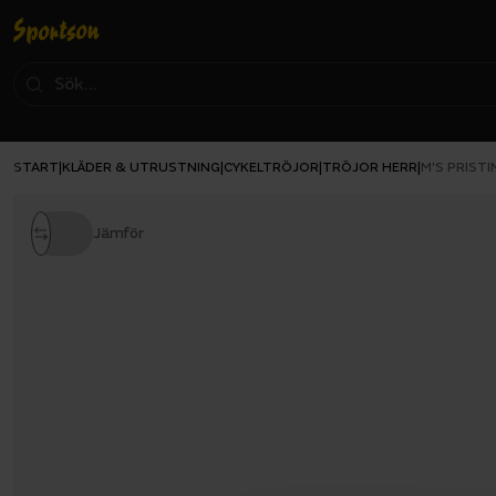
START
KLÄDER & UTRUSTNING
CYKELTRÖJOR
TRÖJOR HERR
|
|
|
|
M'S PRISTI
Jämför