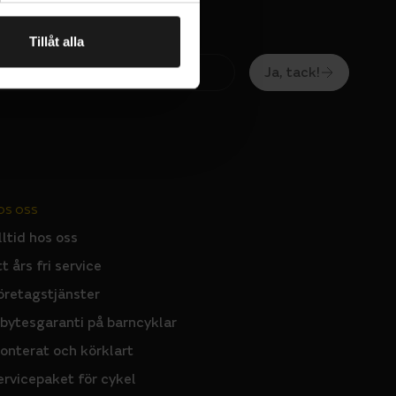
Tillåt alla
Ja, tack!
OS OSS
lltid hos oss
tt års fri service
öretagstjänster
nbytesgaranti på barncyklar
onterat och körklart
ervicepaket för cykel