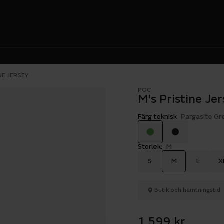
NE JERSEY
POC
M's Pristine Je
Färg teknisk
Pargasite Gr
Storlek:
M
S
M
L
X
Butik och hämtningstid
1 599 kr