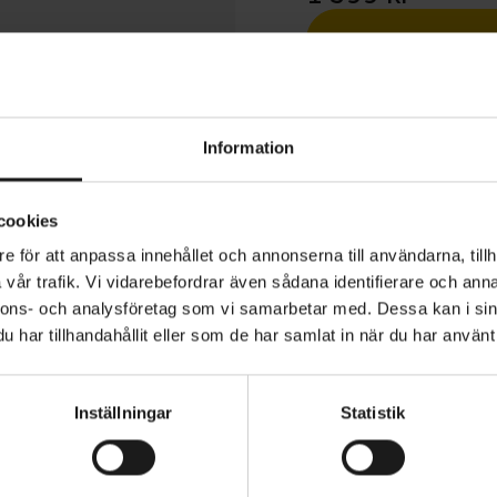
1 års öppet köp
Information
cookies
e för att anpassa innehållet och annonserna till användarna, tillh
e Jersey är en minimalistisk cykeltröja med raka linjer, l
vår trafik. Vi vidarebefordrar även sådana identifierare och anna
ar för en ren och bekväm finish. Den är tillverkad av åt
nnons- och analysföretag som vi samarbetar med. Dessa kan i sin
d ventilerade zoner för ett förbättrat luftflöde. Stora fic
har tillhandahållit eller som de har samlat in när du har använt 
r det du behöver på färden.
VARUMÄRKE
rkad av återvunna material
Poc
Inställningar
Statistik
ora ryggfickor och en mindre blixtlåsficka
dja i fullängd