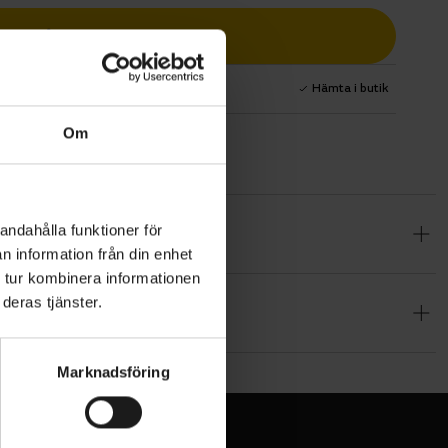
Lägg i varukorg
1 års fri service
Hämta i butik
Om
andahålla funktioner för
ängre ärmar
n information från din enhet
ervunna
 tur kombinera informationen
kor ger gott
deras tjänster.
Marknadsföring