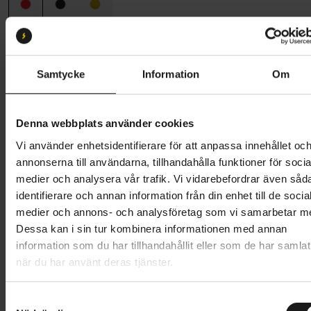
Ramstorlek
38 (150 cm - 165 cm)
38
43
48
Samtycke
Information
Om
Butik och hämtningstid
Välj
Denna webbplats använder cookies
7 995 kr
Vi använder enhetsidentifierare för att anpassa innehållet oc
Lägg i varukorg
annonserna till användarna, tillhandahålla funktioner för socia
medier och analysera vår trafik. Vi vidarebefordrar även såd
Betala med Resurs
Läs mer
identifierare och annan information från din enhet till de socia
medier och annons- och analysföretag som vi samarbetar m
1 års öppet köp
1 års fri service
Dessa kan i sin tur kombinera informationen med annan
Hämta i butik
information som du har tillhandahållit eller som de har samlat
när du har använt deras tjänster.
Produktinformation
S