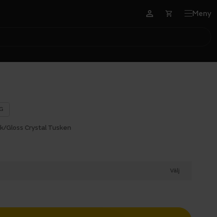
Meny
G
ck/Gloss Crystal Tusken
Välj