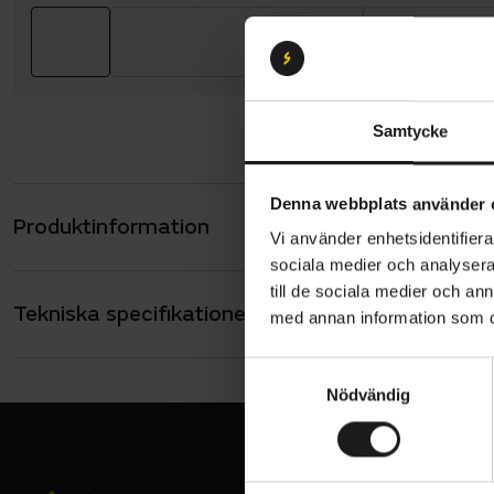
Samtycke
Denna webbplats använder 
Produktinformation
Memento re
Vi använder enhetsidentifierar
solglasögon
sociala medier och analysera 
cylindriska
till de sociala medier och a
Tekniska specifikationer
Allmänt
med annan information som du 
Memento har
ANVÄNDARE
Unisex
S
användning
Nödvändig
a
VARUMÄRKE
Memento pa
Sweet Protec
m
med skalma
t
y