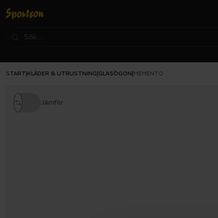
START
KLÄDER & UTRUSTNING
GLASÖGON
|
|
|
MEMENTO
Jämför