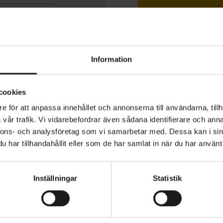
1 års öppet köp
Information
cookies
presenterar progressiv och avslappnad stil inom Sweet 
e för att anpassa innehållet och annonserna till användarna, tillh
kollektion. Memento definieras av sin stora båge som gå
vår trafik. Vi vidarebefordrar även sådana identifierare och anna
 linsen, något tunnare och lättare än de andra modellerna
nnons- och analysföretag som vi samarbetar med. Dessa kan i sin
har tillhandahållit eller som de har samlat in när du har använt 
 en stabil och styv båge och skalmar, och den bredare
STORLEK
Onesize
en skapar mer utrymme mellan linsen och ögonen för ko
Inställningar
Statistik
VIKT (RAM/TILLBEHÖR)
ssar utmärkt tillsammans med alla hjälmar från Sweet 
tion
31 gr
r utformade för att maximera komforten.