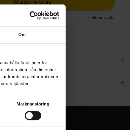
Lägg i varukorg
1 års fri service
Hämta i butik
Om
Protections
andahålla funktioner för
r runt den
n information från din enhet
.
 tur kombinera informationen
deras tjänster.
mfort.
Marknadsföring
Protection,