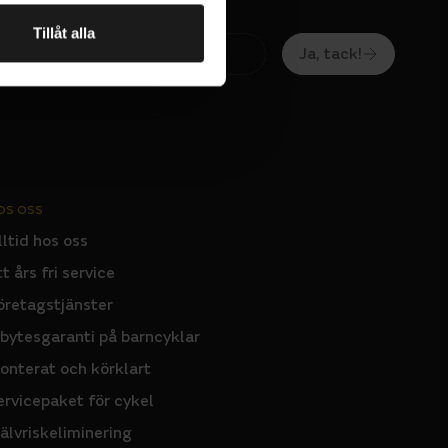
u kan hitta
Tillåt alla
Ja, tack!
 hållbarhet
OS OSS
lltid hos oss
tt års fri service
tra komfort
öretagstjänster
nbytesgaranti på barncyklar
onterat och körklart
ervicepaket för cykel
jälvriskeliminering