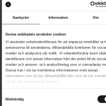
24
Butik och hämtningstid
Välj
Samtycke
Information
Om
7 695 kr
Denna webbplats använder cookies
Lägg i varukorg
Vi använder enhetsidentifierare för att anpassa innehållet oc
annonserna till användarna, tillhandahålla funktioner för socia
Betala med Resurs
Läs mer
medier och analysera vår trafik. Vi vidarebefordrar även såd
identifierare och annan information från din enhet till de socia
1 års öppet köp
1 års fri service
medier och annons- och analysföretag som vi samarbetar m
Hämta i butik
Dessa kan i sin tur kombinera informationen med annan
information som du har tillhandahållit eller som de har samlat
när du har använt deras tjänster.
Produktinformation
S
Meridas Matts J-serie är skapad med erfarenhet från
Nödvändig
a
Tekniska specifikationer
vuxencyklarna, vilket resulterat i lätta, högkvalitativa
m