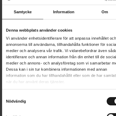
Samtycke
Information
Om
Butik och hämtningstid
Välj
489 kr
Denna webbplats använder cookies
Vi använder enhetsidentifierare för att anpassa innehållet oc
Lägg i varukorg
annonserna till användarna, tillhandahålla funktioner för socia
medier och analysera vår trafik. Vi vidarebefordrar även såd
1 års öppet köp
1 års fri service
identifierare och annan information från din enhet till de socia
Hämta i butik
medier och annons- och analysföretag som vi samarbetar m
Dessa kan i sin tur kombinera informationen med annan
information som du har tillhandahållit eller som de har samlat
Produktinformation
när du har använt deras tjänster.
Pro LT är en styrstam i aluminium för landsväg,
S
Nödvändig
Tekniska specifikationer
mountainbike och gravel.
a
m
Multifunktions-styrstam i aluminium
Allmänt
t