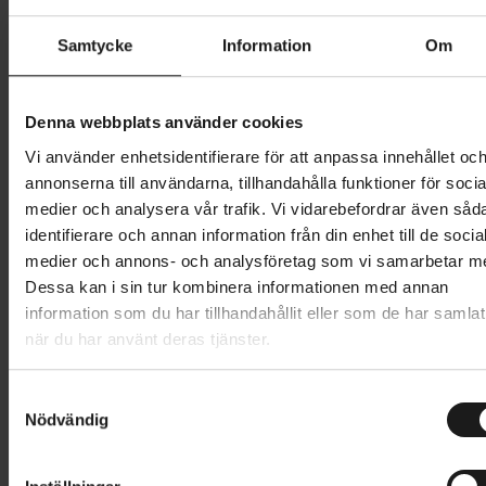
Butik och hämtningstid
Välj
Samtycke
Information
Om
449 kr
Denna webbplats använder cookies
Lägg i varukorg
Vi använder enhetsidentifierare för att anpassa innehållet oc
annonserna till användarna, tillhandahålla funktioner för socia
medier och analysera vår trafik. Vi vidarebefordrar även såd
1 års öppet köp
1 års fri service
identifierare och annan information från din enhet till de socia
Hämta i butik
medier och annons- och analysföretag som vi samarbetar m
Dessa kan i sin tur kombinera informationen med annan
information som du har tillhandahållit eller som de har samlat
Produktinformation
när du har använt deras tjänster.
Shimano Light Thermal cykelhandskar i borstad
S
Tekniska specifikationer
fleece på ovansidan och återvunnen mocka på
Nödvändig
a
handflatan.
m
Allmänt
t