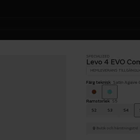
SPECIALIZED
Levo 4 EVO Co
HEMLEVERANS TILLGÄNGLI
Färg teknisk
Satin Agave 
Ramstorlek
S5
S2
S3
S4
Butik och hämtningstid