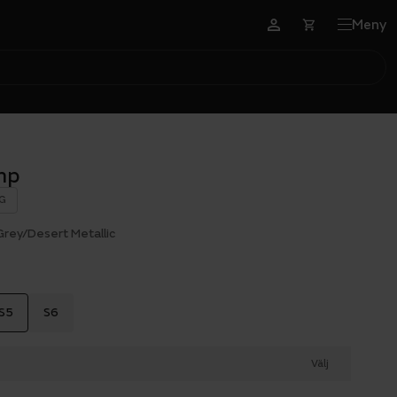
Meny
mp
G
Grey/Desert Metallic
S5
S6
Välj