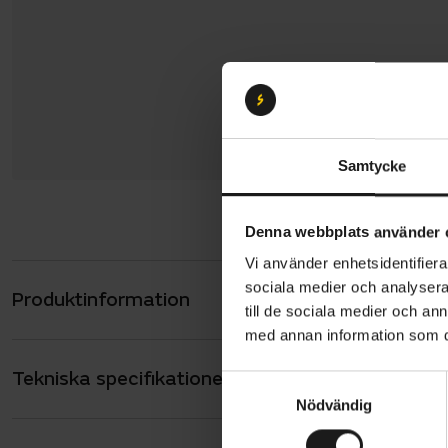
Samtycke
Denna webbplats använder 
Vi använder enhetsidentifierar
sociala medier och analysera 
Produktinformation
Specialized
till de sociala medier och a
maximal kon
med annan information som du 
Med en geom
Tekniska specifikationer
Allmänt
fjädringsväg
S
Nödvändig
a
till intensi
ANTAL VÄXLAR
12
m