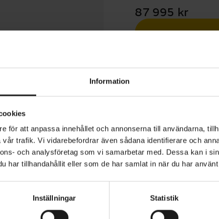
87 995 kr
Betala med R
1 års öppet köp
Information
cookies
e för att anpassa innehållet och annonserna till användarna, tillh
vår trafik. Vi vidarebefordrar även sådana identifierare och anna
 Levo 4 EVO Comp är en el-MTB byggd för cyklister som 
nnons- och analysföretag som vi samarbetar med. Dessa kan i sin
troll och kapacitet när stigarna blir brantare och mer te
har tillhandahållit eller som de har samlat in när du har använt 
etri utvecklad för aggressiv stig- och endurokörning, 
 och ett kraftfullt elsystem är den redo för allt från lång
Inställningar
Statistik
va dagar i bikeparken – utan behov av lift.
VARUMÄRKE
Specialized