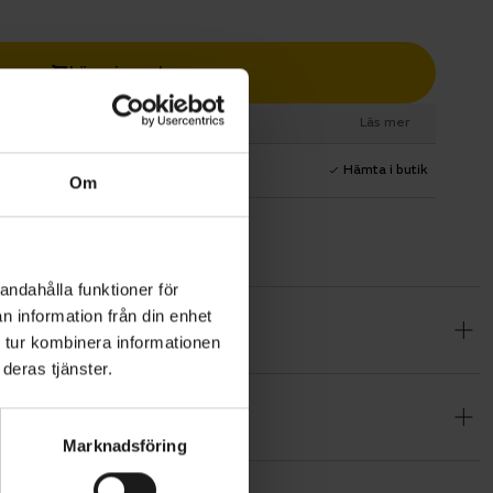
Lägg i varukorg
esurs
Läs mer
1 års fri service
Hämta i butik
Om
andahålla funktioner för
n information från din enhet
söker
 tur kombinera informationen
kniska.
deras tjänster.
generös
a bergsturer
Marknadsföring