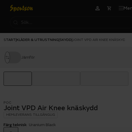
Me
START
KLÄDER & UTRUSTNING
SKYDD
|
|
|
JOINT VPD AIR KNEE KNÄSKYDD
Jämför
POC
Joint VPD Air Knee knäskydd
HEMLEVERANS TILLGÄNGLIG
Färg teknisk
Uranium Black