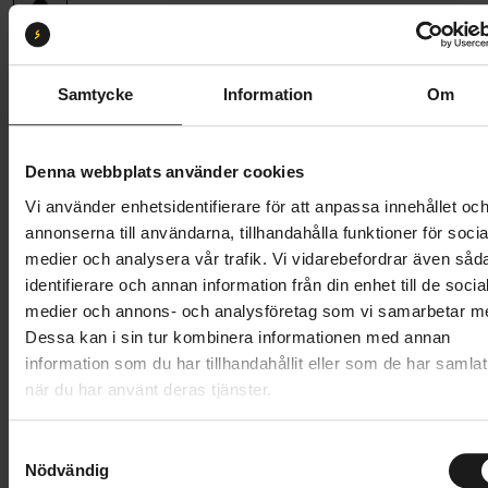
Storlek:
XL
XS
M
L
XL
Samtycke
Information
Om
Butik och hämtningstid
Välj
Denna webbplats använder cookies
999 kr
Vi använder enhetsidentifierare för att anpassa innehållet oc
annonserna till användarna, tillhandahålla funktioner för socia
Lägg i varukorg
medier och analysera vår trafik. Vi vidarebefordrar även såd
identifierare och annan information från din enhet till de socia
1 års öppet köp
1 års fri service
medier och annons- och analysföretag som vi samarbetar m
Hämta i butik
Dessa kan i sin tur kombinera informationen med annan
information som du har tillhandahållit eller som de har samlat
när du har använt deras tjänster.
Produktinformation
S
Nödvändig
a
POC Joint VPD Air Knee ger ett lätt och flexibelt