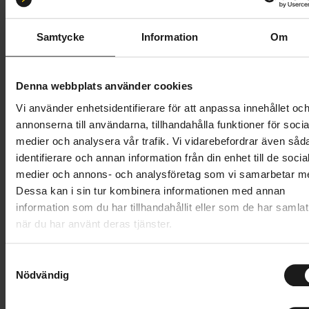
M/L 58-61
S/M 54-58
Samtycke
Information
Om
Butik och hämtningstid
Välj
649 kr
Denna webbplats använder cookies
Vi använder enhetsidentifierare för att anpassa innehållet oc
Lägg i varukorg
annonserna till användarna, tillhandahålla funktioner för socia
medier och analysera vår trafik. Vi vidarebefordrar även såd
1 års öppet köp
1 års fri service
identifierare och annan information från din enhet till de socia
Hämta i butik
medier och annons- och analysföretag som vi samarbetar m
Dessa kan i sin tur kombinera informationen med annan
information som du har tillhandahållit eller som de har samlat
när du har använt deras tjänster.
Produktinformation
S
Scott Jibe är en cykelhjälm som tar dig från
Nödvändig
a
Tekniska specifikationer
pumptrackbanan till pendlingen. Den har mjuk
m
vaddering, ett lättanvänt spänne och ett