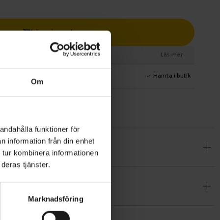
Lägg i varukorg
esurs
Läs mer
1 års fri service
Hämta i butik
Om
andahålla funktioner för
n information från din enhet
ssar lika
 tur kombinera informationen
el som
deras tjänster.
a skärmar,
Marknadsföring
g som är