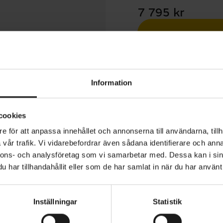
7 795 kr
Betala med R
1 års öppet köp
Information
cookies
e för att anpassa innehållet och annonserna till användarna, tillh
vår trafik. Vi vidarebefordrar även sådana identifierare och anna
re 24” är en mountainbike-inspirerad juniorcykel som pa
nnons- och analysföretag som vi samarbetar med. Dessa kan i sin
n till skolan som till skogs. Den har en dämpad framgaff
har tillhandahållit eller som de har samlat in när du har använt 
ykling i ojämn terräng, samt praktiska tillbehör som kort
edjeskydd och lås.
Inställningar
Statistik
ANVÄNDNINGSOMRÅDE
MTB
 en tålig ram i aluminium, med REACH-godkända handta