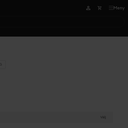
Meny
G
Välj