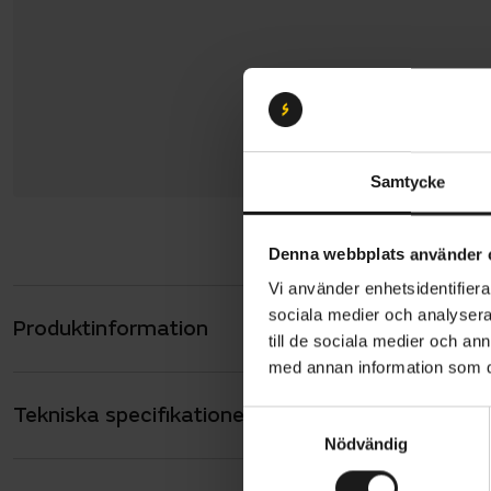
Samtycke
Denna webbplats använder 
Vi använder enhetsidentifierar
sociala medier och analysera 
Produktinformation
Crescent Ja
till de sociala medier och a
bra på väge
med annan information som du 
förenklar c
Tekniska specifikationer
Allmänt
roterande k
S
Nödvändig
a
ANTAL VÄXLAR
7
m
Cykeln har