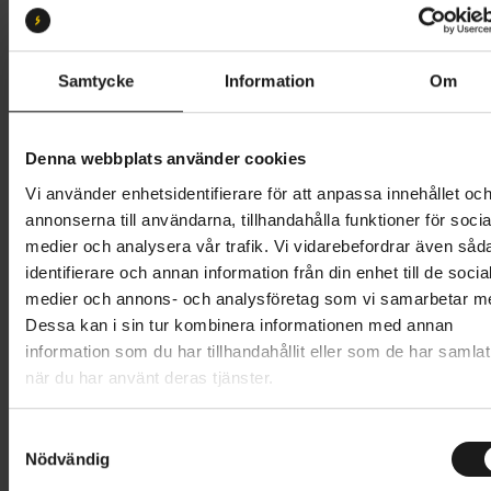
S 52-56
L 58-61
XL 61-64
M 55-59
Butik och hämtningstid
Välj
Samtycke
Information
Om
2 299 kr
Denna webbplats använder cookies
Lägg i varukorg
Vi använder enhetsidentifierare för att anpassa innehållet oc
annonserna till användarna, tillhandahålla funktioner för socia
Betala med Resurs
Läs mer
medier och analysera vår trafik. Vi vidarebefordrar även såd
identifierare och annan information från din enhet till de socia
1 års öppet köp
1 års fri service
medier och annons- och analysföretag som vi samarbetar m
Hämta i butik
Dessa kan i sin tur kombinera informationen med annan
information som du har tillhandahållit eller som de har samlat
när du har använt deras tjänster.
Produktinformation
S
Lazer Jackal KinetiCore är en cykelhjälm för dig som
Nödvändig
a
Tekniska specifikationer
ska ta dig an tekniska stigar. Den har överlägsen
m